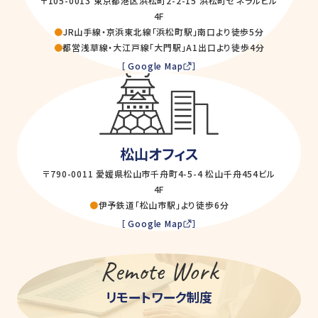
〒105-0013 東京都港区浜松町2-2-15 浜松町ゼネラルビル
4F
●
JR山手線・京浜東北線「浜松町駅」南口より徒歩5分
●
都営浅草線・大江戸線「大門駅」A1出口より徒歩4分
［ Google Map
］
松山オフィス
〒790-0011 愛媛県松山市千舟町4-5-4 松山千舟454ビル
4F
●
伊予鉄道「松山市駅」より徒歩6分
［ Google Map
］
Remote Work
リモートワーク制度