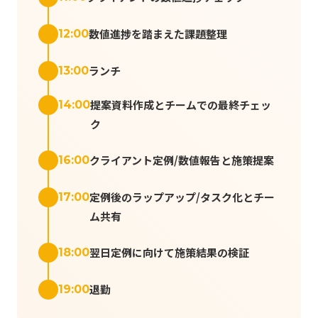
数値進捗を踏まえた課題整理
12:00
ランチ
13:00
提案資料作成とチームでの最終チェッ
14:00
ク
クライアント定例/数値報告と施策提案
16:00
定例後のラップアップ/タスク化とチー
17:00
ム共有
翌日定例に向けて施策結果の検証
18:00
退勤
19:00